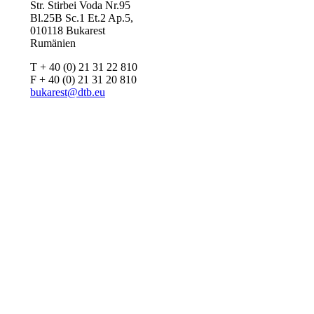
Str. Stirbei Voda Nr.95
Bl.25B Sc.1 Et.2 Ap.5,
010118 Bukarest
Rumänien
T + 40 (0) 21 31 22 810
F + 40 (0) 21 31 20 810
bukarest@dtb.eu